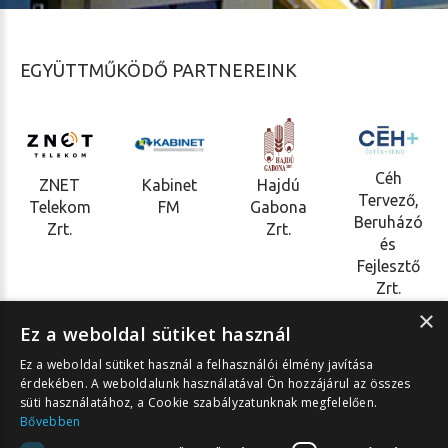
EGYÜTTMŰKÖDŐ PARTNEREINK
Céh
ZNET
Hajdú
Kabinet
Tervező,
Telekom
Gabona
FM
Beruházó
Zrt.
Zrt.
és
Fejlesztő
Zrt.
×
Ez a weboldal sütiket használ
4031 Debrecen, Derék u. 33.
Ez a weboldal sütiket használ a felhasználói élmény javítása
Telefon:
+36 30 378 97 29
érdekében. A weboldalunk használatával Ön hozzájárul az összes
süti használatához, a Cookie szabályzatunknak megfelelően.
E-mail:
info@debrecenijegcsarnok.hu
Bővebben