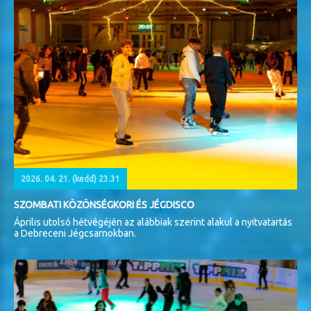
2026. 04. 21. (kedd) 23.31
SZOMBATI KÖZÖNSÉGKORI ÉS JÉGDISCO
Április utolsó hétvégéjén az alábbiak szerint alakul a nyitvatartás
a Debreceni Jégcsarnokban.