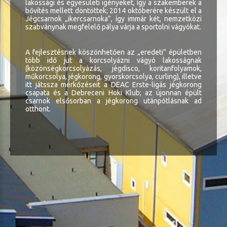
lakossági és egyesületi igényeket, így a szakemberek a
bővítés mellett döntöttek; 2014 októberére készült el a
Jégcsarnok „ikercsarnoka”, így immár két, nemzetközi
szabványnak megfelelő pálya várja a sportolni vágyókat.
A fejlesztésnek köszönhetően az „eredeti” épületben
több idő jut a korcsolyázni vágyó lakosságnak
(közönségkorcsolyázás, jégdisco, koritanfolyamok,
műkorcsolya, jégkorong, gyorskorcsolya, curling), illetve
itt játssza mérkőzéseit a DEAC Erste-ligás jégkorong
csapata és a Debreceni Hoki Klub; az újonnan épült
csarnok elsősorban a jégkorong utánpótlásnak ad
otthont.