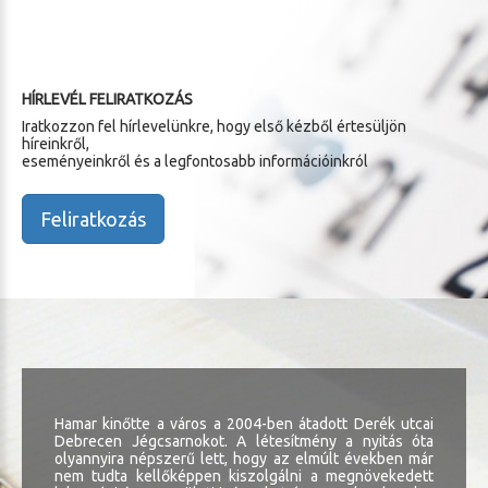
HÍRLEVÉL FELIRATKOZÁS
Iratkozzon fel hírlevelünkre, hogy első kézből értesüljön
híreinkről,
eseményeinkről és a legfontosabb információinkról
Feliratkozás
Hamar kinőtte a város a 2004-ben átadott Derék utcai
Debrecen Jégcsarnokot. A létesítmény a nyitás óta
olyannyira népszerű lett, hogy az elmúlt években már
nem tudta kellőképpen kiszolgálni a megnövekedett