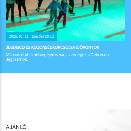
2026. 03. 25. (szerda) 20.32
JÉGDISCO ÉS KÖZÖNSÉGKORCSOLYA IDŐPONTOK
Március utolsó hétvégéjén is várja vendégeit a Debreceni
Jégcsarnok.
KIEMELT ESEMÉNYEK
AJÁNLÓ