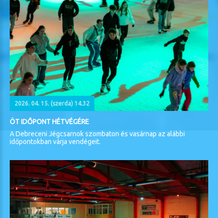
2026. 04. 15. (szerda) 14.32
ÖT IDŐPONT HÉTVÉGÉRE
A Debreceni Jégcsarnok szombaton és vasárnap az alábbi
időpontokban várja vendégeit.