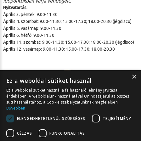
időpontokban várja vendégeit.
Nyitvatartás:
Április 3. péntek: 9.00-11.30
Április 4. szombat: 9.00-11.30; 15.00-17.30; 18.00-20.30 (jégdisco)
Április 5. vasárnap: 9.00-11.30
Április 6. hétfő: 9.00-11.30
Április 11. szombat: 9.00-11.30; 15.00-17.30; 18.00-20.30 (jégdisco)
Április 12. vasárnap: 9.00-11.30; 15.00-17.30; 18.00-20.30
×
Ez a weboldal sütiket használ
Ez a weboldal sütiket használ a felhasználói élmény javítása
Cikk nyomtatása
érdekében. A weboldalunk használatával Ön hozzájárul az összes
süti használatához, a Cookie szabályzatunknak megfelelően.
Bővebben
ELENGEDHETETLENÜL SZÜKSÉGES
TELJESÍTMÉNY
Asztali nézet
CÉLZÁS
FUNKCIONALITÁS
Debreceni Sportcentrum Közhaszú Nonprofit Kft. ©
2026
Minden jog